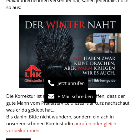
Plakatunternehmen versendet hat, sahen jedenfalls noch
so aus:
Jetzt anrufen
Die Korrektur ist schon beauftragt. Wir hoffen, dass der
E-Mail schreiben
gute Mann vom Plakatservice dieses Mal kurz nachschaut,
was er da geklebt hat…
Bis dahin: Bitte nicht wundern, sondern einfach in
unserem schönen Kaminstudio
anrufen oder gleich
vorbeikommen
!