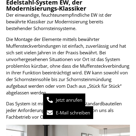
Edelstahl-System EW, der
Modernisierungs-Klassiker
Der einwandige, feuchteunempfindliche EW ist der
bewährte Klassiker zur Modernisierung bereits
bestehender Schornsteinsysteme.
Die Montage der Elemente mittels bewährter
Muffensteckverbindungen ist einfach, zuverlässig und hat
sich seit vielen Jahren in der Praxis bewährt. Bei
unvorhergesehenen Situationen vor Ort ist das System
problemlos kürzbar, ohne dass die Muffensteckverbindung
in ihrer Funktion beeinträchtigt wird. EW kann sowohl von
der Schornsteinsohle bis zur Schornsteinmündung
aufgebaut werden oder vom Dach aus „Stück für Stück“
abgelassen werden.
Jetzt anrufen
Das System ist mit seiner Vielzahl an Standardbauteilen
jeder Anforderung gewachsen und wird von uns als
E-Mail schreiben
Fachbetrieb vor Ort montiert.