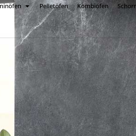
minöfen
Pelletöfen
Kombiöfen
Schor